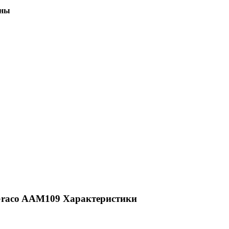
оны
raco AAM109 Характеристики