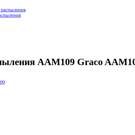
аспыления
спыления AAM109 Graco AAM1