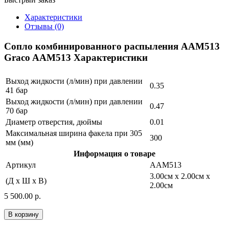
Характеристики
Отзывы (0)
Сопло комбинированного распыления AAM513
Graco AAM513 Характеристики
Выход жидкости (л/мин) при давлении
0.35
41 бар
Выход жидкости (л/мин) при давлении
0.47
70 бар
Диаметр отверстия, дюймы
0.01
Максимальная ширина факела при 305
300
мм (мм)
Информация о товаре
Артикул
AAM513
3.00см x 2.00см x
(Д x Ш x В)
2.00см
5 500.00 р.
В корзину