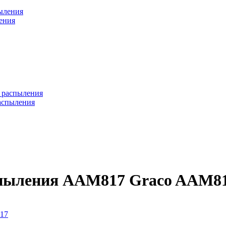
ения
аспыления
спыления AAM817 Graco AAM8